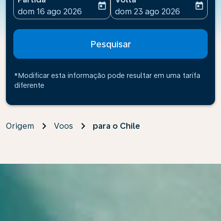
today
today
fc-booking-departure-date-aria-label
fc-booking-return-date-ari
dom 16 ago 2026
dom 23 ago 2026
Pesquisar
*Modificar esta informação pode resultar em uma tarifa
diferente
Origem
Voos
para o Chile