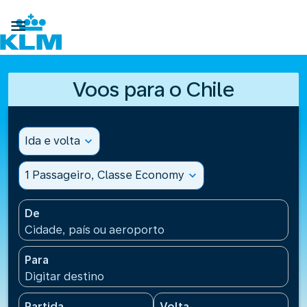

Voos para o Chile
Ida e volta
expand_more
1 Passageiro, Classe Economy
expand_more
De
Cidade, país ou aeroporto
Para
Digitar destino
Partida
Volta