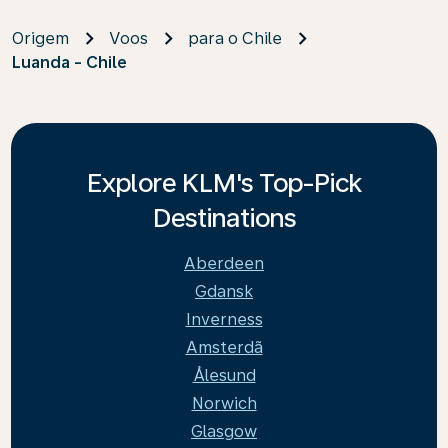
Origem
Voos
para o Chile
Luanda - Chile
Explore KLM's Top-Pick
Destinations
Aberdeen
Gdansk
Inverness
Amsterdã
Ålesund
Norwich
Glasgow