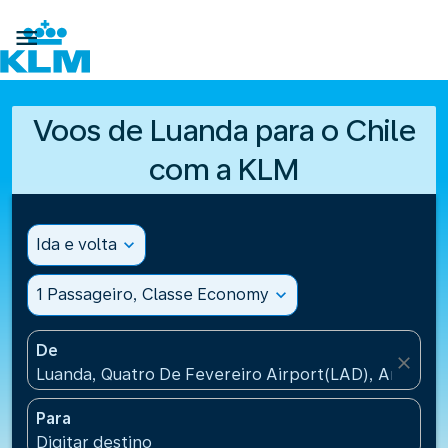

Voos de Luanda para o Chile
com a KLM
Ida e volta
expand_more
1 Passageiro, Classe Economy
expand_more
De
close
Luanda, Quatro De Fevereiro Airport(LAD), Angola
Para
Digitar destino