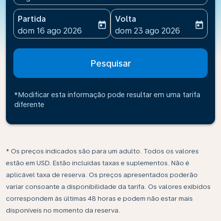
Partida
Volta
today
today
fc-booking-departure-date-aria-label
fc-booking-return-date-ari
dom 16 ago 2026
dom 23 ago 2026
Pesquisar
*Modificar esta informação pode resultar em uma tarifa
diferente
* Os preços indicados são para um adulto. Todos os valores
estão em USD. Estão incluídas taxas e suplementos. Não é
aplicável taxa de reserva. Os preços apresentados poderão
variar consoante a disponibilidade da tarifa. Os valores exibidos
correspondem às últimas 48 horas e podem não estar mais
disponíveis no momento da reserva.