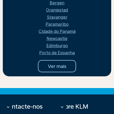
Bergen
Oranjestad
Stavanger
Paramaribo
Cidade do Panamá
Newcastle
Edimburgo
Porto de Espanha
Ver mais
Contacte-nos
Sobre KLM
keyboard_arrow_down
keyboard_arrow_down