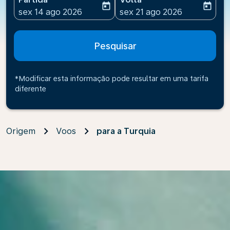
today
today
fc-booking-departure-date-aria-label
fc-booking-return-date-ari
sex 14 ago 2026
sex 21 ago 2026
Pesquisar
*Modificar esta informação pode resultar em uma tarifa
diferente
Origem
Voos
para a Turquia