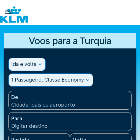

Voos para a Turquia
Ida e volta
expand_more
1 Passageiro, Classe Economy
expand_more
De
Cidade, país ou aeroporto
Para
Digitar destino
Partida
Volta