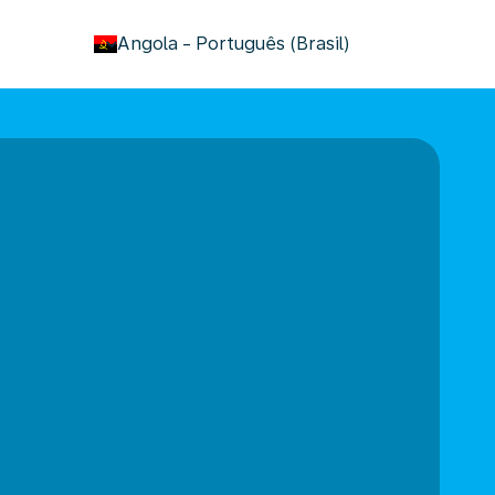
keyboard_arrow_down
Angola
-
Português (Brasil)