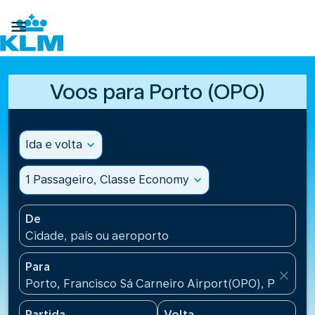

Voos para Porto (OPO)
Ida e volta
expand_more
1 Passageiro, Classe Economy
expand_more
De
Cidade, país ou aeroporto
Para
close
Porto, Francisco Sá Carneiro Airport(OPO), Portugal
Partida
Volta