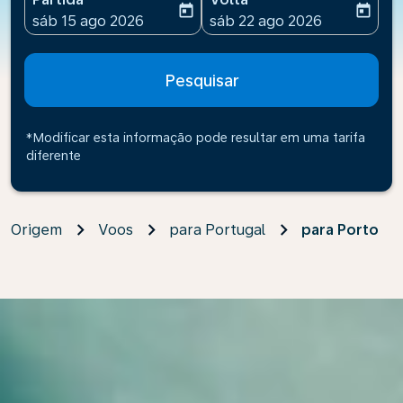
today
today
fc-booking-departure-date-aria-label
fc-booking-return-date-ari
sáb 15 ago 2026
sáb 22 ago 2026
Pesquisar
*Modificar esta informação pode resultar em uma tarifa
diferente
Origem
Voos
para Portugal
para Porto