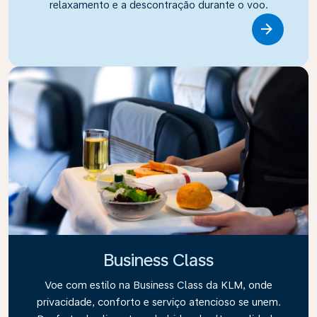
relaxamento e a descontração durante o voo.
Link
Business Class
Voe com estilo na Business Class da KLM, onde
privacidade, conforto e serviço atencioso se unem.