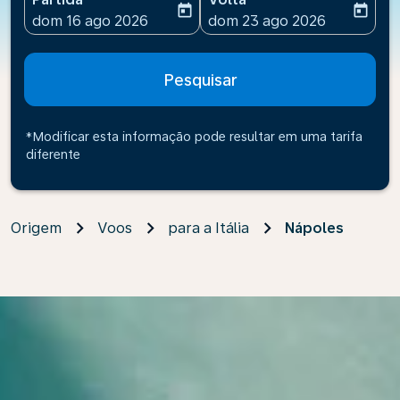
today
today
fc-booking-departure-date-aria-label
fc-booking-return-date-ari
dom 16 ago 2026
dom 23 ago 2026
Pesquisar
*Modificar esta informação pode resultar em uma tarifa
diferente
Origem
Voos
para a Itália
Nápoles