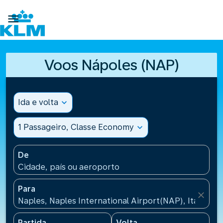

Voos Nápoles (NAP)
Ida e volta
expand_more
1 Passageiro, Classe Economy
expand_more
De
Cidade, país ou aeroporto
Para
close
Naples, Naples International Airport(NAP), Italy
Partida
Volta