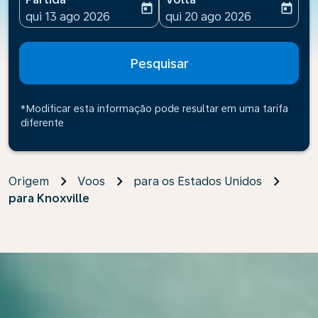
today
today
fc-booking-departure-date-aria-label
fc-booking-return-date-ari
qui 13 ago 2026
qui 20 ago 2026
Pesquisar
*Modificar esta informação pode resultar em uma tarifa
diferente
Origem
Voos
para os Estados Unidos
para Knoxville