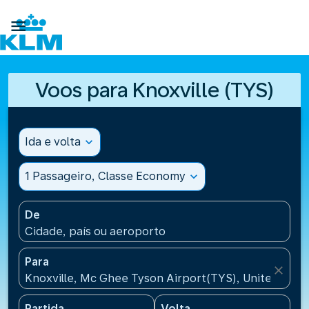

Voos para Knoxville (TYS)
Ida e volta
expand_more
1 Passageiro, Classe Economy
expand_more
De
Cidade, país ou aeroporto
Para
close
Knoxville, Mc Ghee Tyson Airport(TYS), United Stat
Partida
Volta