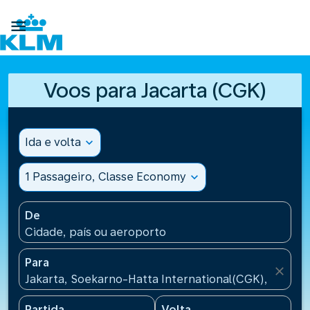

Voos para Jacarta (CGK)
Ida e volta
expand_more
1 Passageiro, Classe Economy
expand_more
De
Cidade, país ou aeroporto
Para
close
Jakarta, Soekarno-Hatta International(CGK), Indone
Partida
Volta