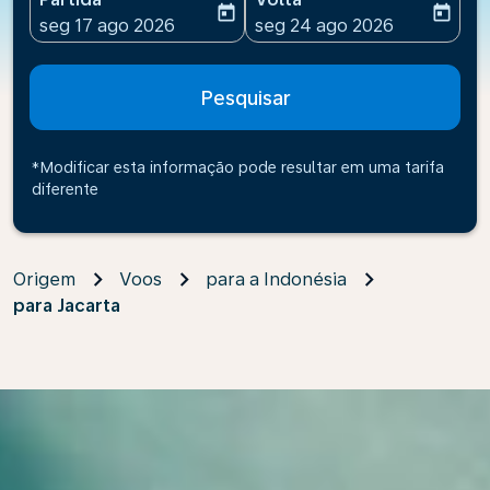
today
today
fc-booking-departure-date-aria-label
fc-booking-return-date-ari
seg 17 ago 2026
seg 24 ago 2026
Pesquisar
*Modificar esta informação pode resultar em uma tarifa
diferente
Origem
Voos
para a Indonésia
para Jacarta