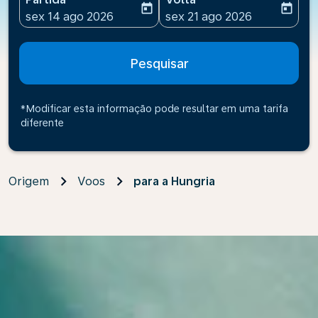
today
today
fc-booking-departure-date-aria-label
fc-booking-return-date-ari
sex 14 ago 2026
sex 21 ago 2026
Pesquisar
*Modificar esta informação pode resultar em uma tarifa
diferente
Origem
Voos
para a Hungria