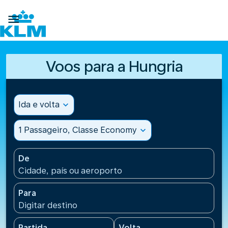

Voos para a Hungria
Ida e volta
expand_more
1 Passageiro, Classe Economy
expand_more
De
Cidade, país ou aeroporto
Para
Digitar destino
Partida
Volta