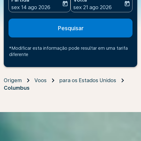
today
today
fc-booking-departure-date-aria-label
fc-booking-return-date-ari
sex 14 ago 2026
sex 21 ago 2026
Pesquisar
*Modificar esta informação pode resultar em uma tarifa
diferente
Origem
Voos
para os Estados Unidos
Columbus