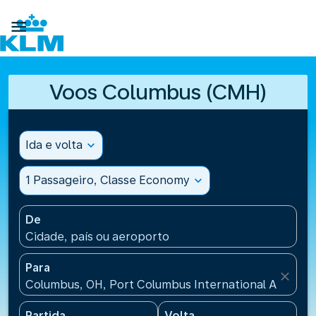

Voos Columbus (CMH)
Ida e volta
expand_more
1 Passageiro, Classe Economy
expand_more
De
Cidade, país ou aeroporto
Para
close
Columbus, OH, Port Columbus International Airport
Partida
Volta