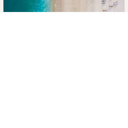
Explore o Guia de Viagem da KLM
Está planejando sua próxima aventura? O Guia de
Viagem da KLM está aqui para inspirar e informar,
com dicas e recomendações de especialistas para
destinos em todo o mundo. Descubra atrações
imperdíveis, restaurantes locais e joias escondidas,
facilitando a criação de experiências de viagem
inesquecíveis. Deixe a KLM ajudá-lo a explorar o
mundo com confiança.