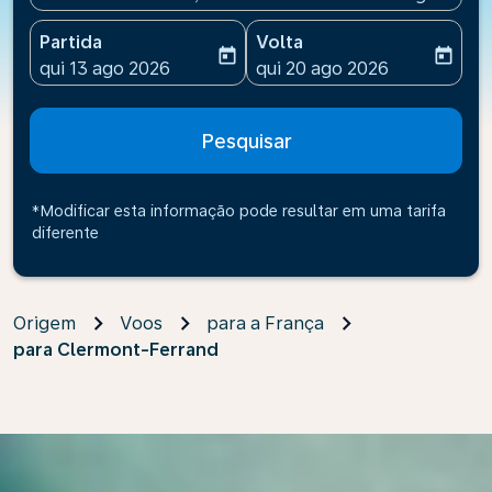
Partida
Volta
today
today
fc-booking-departure-date-aria-label
fc-booking-return-date-ari
qui 13 ago 2026
qui 20 ago 2026
Pesquisar
*Modificar esta informação pode resultar em uma tarifa
diferente
Origem
Voos
para a França
para Clermont-Ferrand