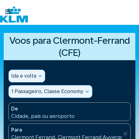

Voos para Clermont-Ferrand
(CFE)
Ida e volta
expand_more
1 Passageiro, Classe Economy
expand_more
De
Cidade, país ou aeroporto
Para
close
Clermont Ferrand, Clermont Ferrand Auvergne Airp