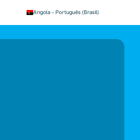
keyboard_arrow_down
Angola
-
Português (Brasil)