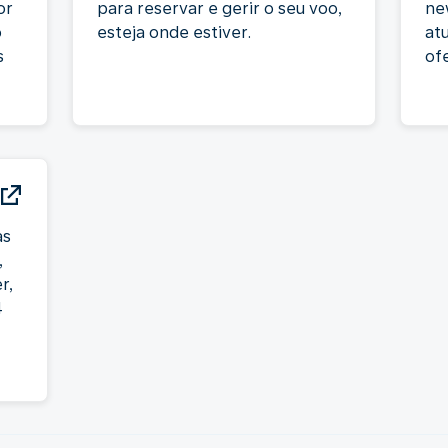
or
para reservar e gerir o seu voo,
ne
o
esteja onde estiver.
atu
s
of
as
,
r,
4