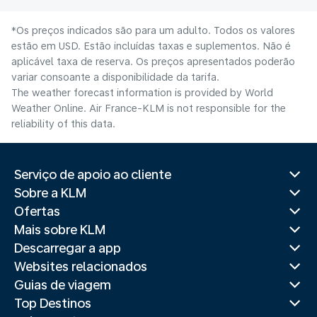
*Os preços indicados são para um adulto. Todos os valores
estão em USD. Estão incluídas taxas e suplementos. Não é
aplicável taxa de reserva. Os preços apresentados poderão
variar consoante a disponibilidade da tarifa.
The weather forecast information is provided by World
Weather Online. Air France-KLM is not responsible for the
reliability of this data.
Serviço de apoio ao cliente
Sobre a KLM
Ofertas
Mais sobre KLM
Descarregar a app
Websites relacionados
Guias de viagem
Top Destinos