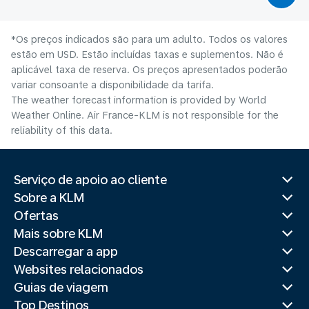
*Os preços indicados são para um adulto. Todos os valores
estão em USD. Estão incluídas taxas e suplementos. Não é
aplicável taxa de reserva. Os preços apresentados poderão
variar consoante a disponibilidade da tarifa.
The weather forecast information is provided by World
Weather Online. Air France-KLM is not responsible for the
reliability of this data.
Serviço de apoio ao cliente
Sobre a KLM
Ofertas
Mais sobre KLM
Descarregar a app
Websites relacionados
Guias de viagem
Top Destinos