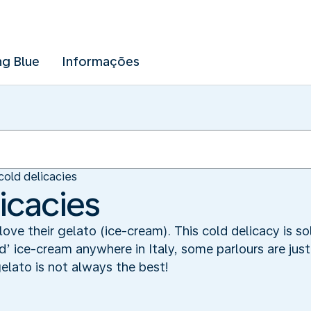
ng Blue
Informações
cold delicacies
icacies
love their gelato (ice-cream). This cold delicacy is s
ad’ ice-cream anywhere in Italy, some parlours are just
gelato is not always the best!