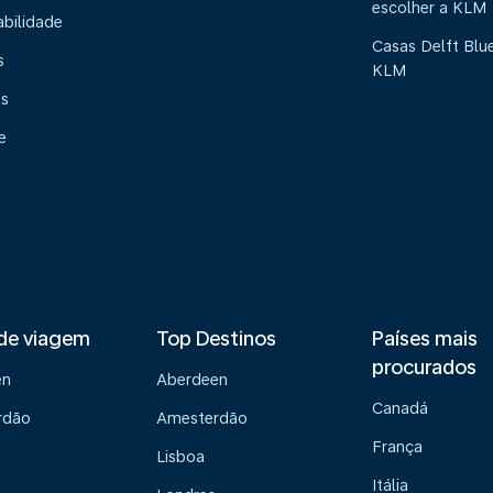
escolher a KLM
abilidade
Casas Delft Blu
s
KLM
os
e
de viagem
Top Destinos
Países mais
procurados
en
Aberdeen
Canadá
rdão
Amesterdão
França
Lisboa
Itália