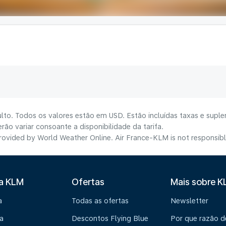
lto. Todos os valores estão em USD. Estão incluídas taxas e suple
ão variar consoante a disponibilidade da tarifa.
ovided by World Weather Online. Air France-KLM is not responsible f
 a KLM
Ofertas
Mais sobre 
a
Todas as ofertas
Newsletter
a
Descontos Flying Blue
Por que razão 