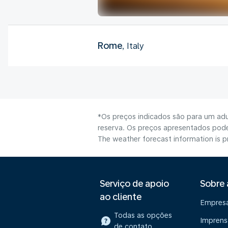
Rome
, Italy
*Os preços indicados são para um adu
reserva. Os preços apresentados poder
The weather forecast information is pr
Serviço de apoio
Sobre
ao cliente
Empres
Todas as opções
Imprens
de contato