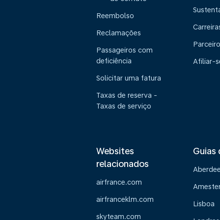
Sustent
Reembolso
Carreira
Reclamações
Parceir
Passageiros com
deficiência
Afiliar-s
Solicitar uma fatura
Taxas de reserva -
Taxas de serviço
Websites
Guias 
relacionados
Aberde
airfrance.com
Ameste
airfranceklm.com
Lisboa
skyteam.com