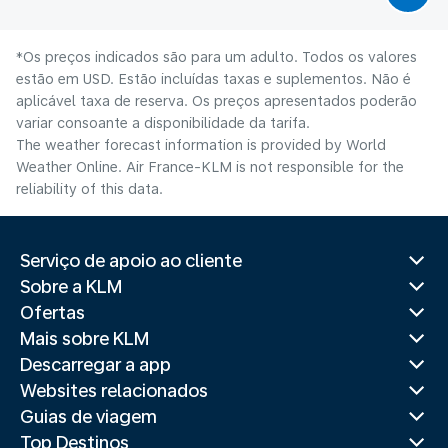
*Os preços indicados são para um adulto. Todos os valores
estão em USD. Estão incluídas taxas e suplementos. Não é
aplicável taxa de reserva. Os preços apresentados poderão
variar consoante a disponibilidade da tarifa.
The weather forecast information is provided by World
Weather Online. Air France-KLM is not responsible for the
reliability of this data.
Serviço de apoio ao cliente
Sobre a KLM
Ofertas
Mais sobre KLM
Descarregar a app
Websites relacionados
Guias de viagem
Top Destinos