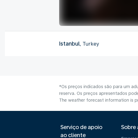
Istanbul
, Turkey
*Os preços indicados são para um adu
reserva. Os preços apresentados poder
The weather forecast information is pr
Serviço de apoio
Sobre
ao cliente