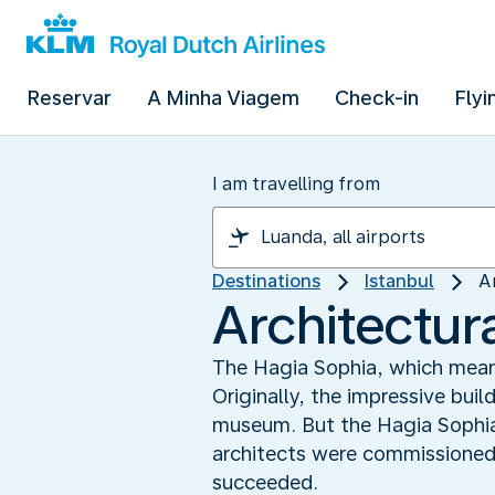
Reservar
A Minha Viagem
Check-in
Flyi
I am travelling from
Destinations
Istanbul
A
Architectura
The Hagia Sophia, which means 
Originally, the impressive bui
museum. But the Hagia Sophia 
architects were commissioned t
succeeded.