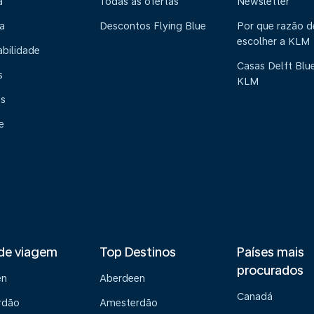
a
Todas as ofertas
Newsletter
a
Descontos Flying Blue
Por que razão 
escolher a KLM
abilidade
Casas Delft Blu
s
KLM
os
e
de viagem
Top Destinos
Países mais
procurados
en
Aberdeen
Canadá
rdão
Amesterdão