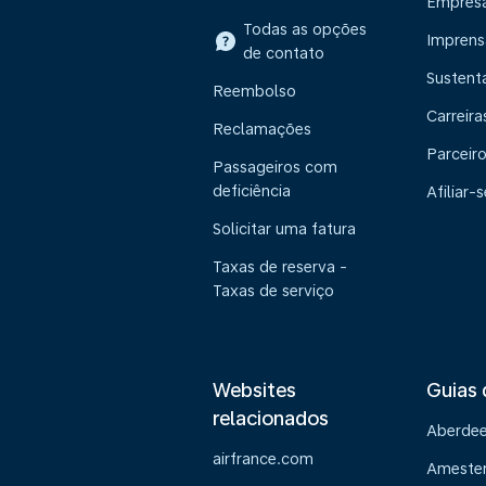
Empres
Todas as opções
Imprens
de contato
Sustent
Reembolso
Carreira
Reclamações
Parceir
Passageiros com
deficiência
Afiliar-s
Solicitar uma fatura
Taxas de reserva -
Taxas de serviço
Websites
Guias 
relacionados
Aberde
airfrance.com
Ameste