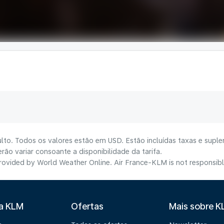
lto. Todos os valores estão em USD. Estão incluídas taxas e suple
ão variar consoante a disponibilidade da tarifa.
ovided by World Weather Online. Air France-KLM is not responsible f
 a KLM
Ofertas
Mais sobre 