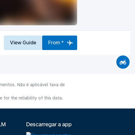
View Guide
From *
mentos. Não é aplicável taxa de
or the reliability of this data.
KLM
Descarregar a app