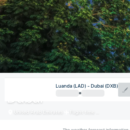
United Arab Emirates
Luanda (LAD) - Dubai (DXB)
Dubai
United Arab Emirates
Flight time