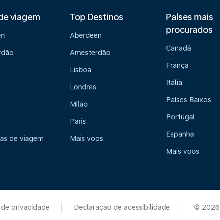
de viagem
Top Destinos
Países mais
procurados
en
Aberdeen
Canadá
rdão
Amesterdão
França
Lisboa
Itália
Londres
Países Baixos
Milão
Portugal
Paris
Espanha
ias de viagem
Mais voos
Mais voos
 de privacidade
Declaração de acessibilidade
© 2026