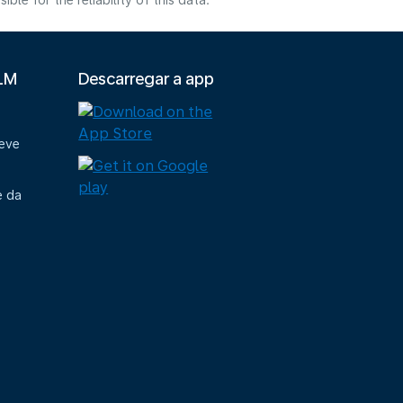
e for the reliability of this data.
KLM
Descarregar a app
deve
e da