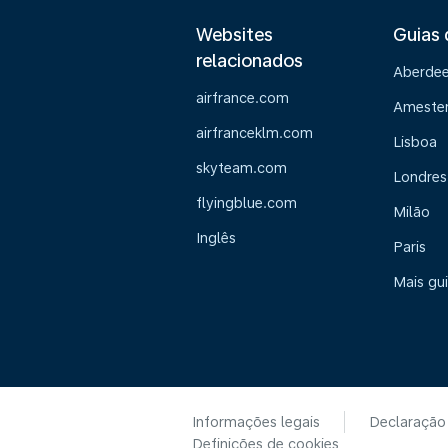
Websites
Guias 
relacionados
Aberde
airfrance.com
Ameste
airfranceklm.com
Lisboa
skyteam.com
Londres
flyingblue.com
Milão
Inglês
Paris
Mais gu
Informações legais
Declaração
Definições de cookies