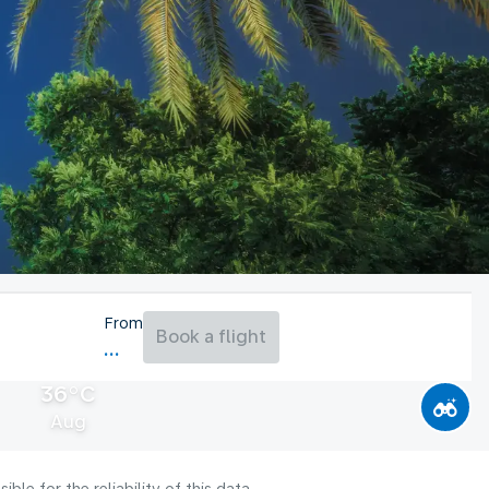
From
Book a flight
36°C
Aug