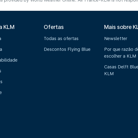
s provided by World Weather Online. Air France-KLM is not responsibl
 a KLM
Ofertas
Mais sobre 
a
Todas as ofertas
Newsletter
a
Descontos Flying Blue
Por que razão 
escolher a KLM
abilidade
Casas Delft Blu
s
KLM
os
e