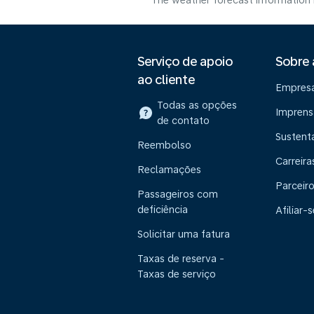
The weather forecast information i
Serviço de apoio
Sobre
ao cliente
Empres
Todas as opções
Imprens
de contato
Sustent
Reembolso
Carreira
Reclamações
Parceir
Passageiros com
deficiência
Afiliar-s
Solicitar uma fatura
Taxas de reserva -
Taxas de serviço