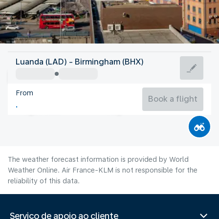
United Kingdom
Luanda (LAD) - Birmingham (BHX)
Birmingham
From
17°C
United Kingdom
Book a flight
Flight time
Aug
The weather forecast information is provided by World
Weather Online. Air France-KLM is not responsible for the
reliability of this data.
Serviço de apoio ao cliente