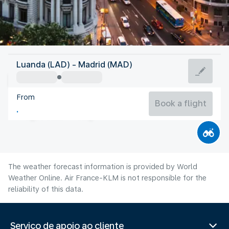
Spain
Luanda (LAD) - Madrid (MAD)
Madrid
From
27°C
Spain
Book a flight
Flight time
Aug
The weather forecast information is provided by World
Weather Online. Air France-KLM is not responsible for the
reliability of this data.
Serviço de apoio ao cliente