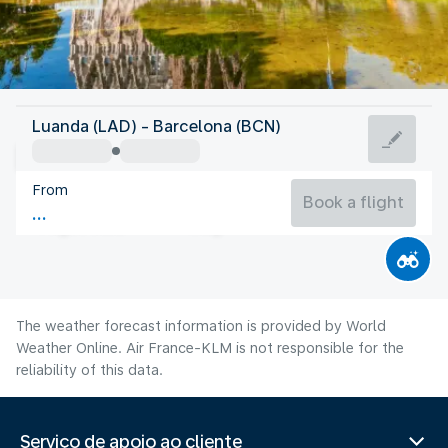
Spain
Luanda (LAD) - Barcelona (BCN)
Barcelona
From
25°C
Spain
Book a flight
Flight time
Aug
The weather forecast information is provided by World
Weather Online. Air France-KLM is not responsible for the
reliability of this data.
Serviço de apoio ao cliente