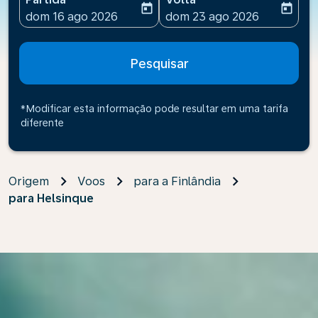
today
today
fc-booking-departure-date-aria-label
fc-booking-return-date-ari
dom 16 ago 2026
dom 23 ago 2026
Pesquisar
*Modificar esta informação pode resultar em uma tarifa
diferente
Origem
Voos
para a Finlândia
para Helsinque