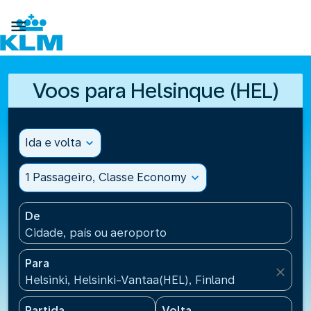

Voos para Helsinque (HEL)
Ida e volta
expand_more
1 Passageiro, Classe Economy
expand_more
De
Cidade, país ou aeroporto
Para
close
Helsinki, Helsinki-Vantaa(HEL), Finland
Partida
Volta