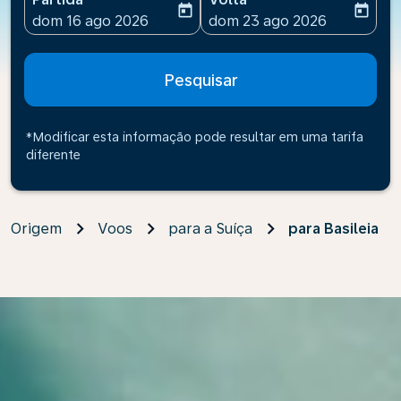
today
today
fc-booking-departure-date-aria-label
fc-booking-return-date-ari
dom 16 ago 2026
dom 23 ago 2026
Pesquisar
*Modificar esta informação pode resultar em uma tarifa
diferente
Origem
Voos
para a Suíça
para Basileia