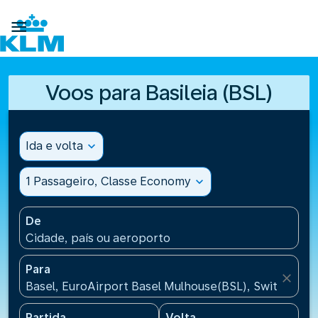

Voos para Basileia (BSL)
Ida e volta
expand_more
1 Passageiro, Classe Economy
expand_more
De
Cidade, país ou aeroporto
Para
close
Basel, EuroAirport Basel Mulhouse(BSL), Switzerlan
Partida
Volta