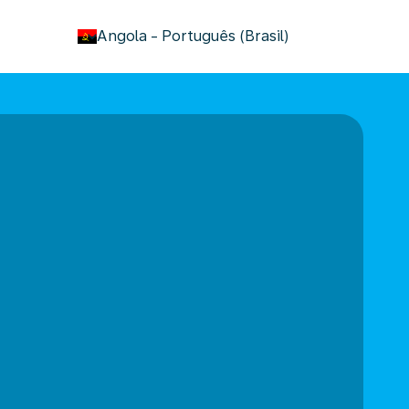
keyboard_arrow_down
Angola
-
Português (Brasil)