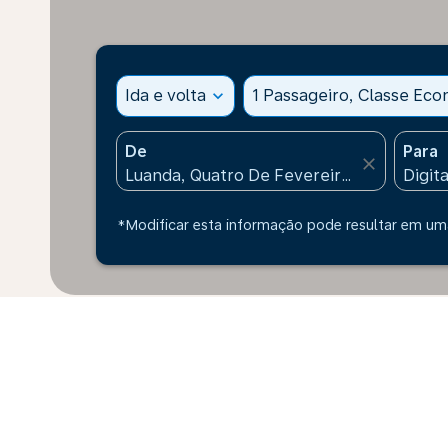
Ida e volta
expand_more
1 Passageiro, Classe Ec
De
Para
close
*Modificar esta informação pode resultar em uma
* Os preços indicados são para um adulto. Todos os 