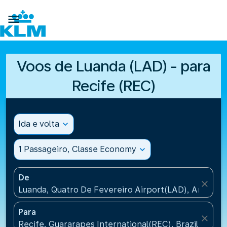

Voos de Luanda (LAD) - para
Recife (REC)
Ida e volta
expand_more
1 Passageiro, Classe Economy
expand_more
De
close
Luanda, Quatro De Fevereiro Airport(LAD), Angola
Para
close
Recife, Guararapes International(REC), Brazil