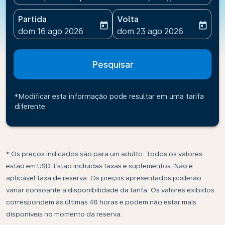
Partida
Volta
today
today
fc-booking-departure-date-aria-label
fc-booking-return-date-ari
dom 16 ago 2026
dom 23 ago 2026
Pesquisar
*Modificar esta informação pode resultar em uma tarifa
diferente
* Os preços indicados são para um adulto. Todos os valores
estão em USD. Estão incluídas taxas e suplementos. Não é
aplicável taxa de reserva. Os preços apresentados poderão
variar consoante a disponibilidade da tarifa. Os valores exibidos
correspondem às últimas 48 horas e podem não estar mais
disponíveis no momento da reserva.