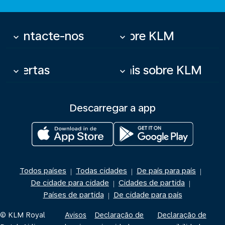
Contacte-nos
Sobre KLM
keyboard_arrow_down
keyboard_arrow_down
Ofertas
Mais sobre KLM
keyboard_arrow_down
keyboard_arrow_down
Descarregar a app
Todos países
Todas cidades
De país para país
|
|
|
De cidade para cidade
Cidades de partida
|
|
Países de partida
De cidade para país
|
© KLM Royal
Avisos
Declaração de
Declaração de