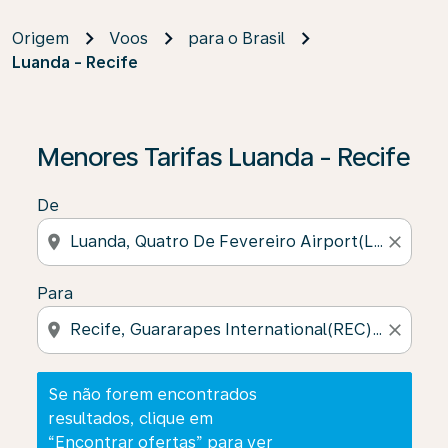
Origem
Voos
para o Brasil
Luanda - Recife
Se não forem encontrados resultados, clique em “Enco
Menores Tarifas Luanda - Recife
De
location_on
close
Para
location_on
close
Se não forem encontrados
resultados, clique em
“Encontrar ofertas” para ver