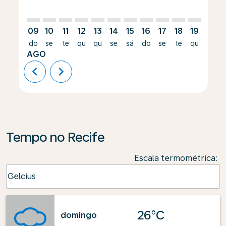
09
10
11
12
13
14
15
16
17
18
19
20
do
se
te
qu
qu
se
sá
do
se
te
qu
qu
AGO
chevron_left
chevron_right
Tempo no Recife
Escala termométrica
:
Weather unit option Celcius Selected
Celcius
keyboard_arrow_down
26°C
domingo