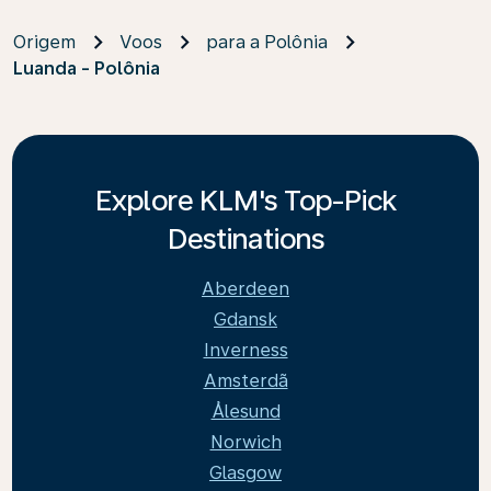
Origem
Voos
para a Polônia
Luanda - Polônia
Explore KLM's Top-Pick
Destinations
Aberdeen
Gdansk
Inverness
Amsterdã
Ålesund
Norwich
Glasgow