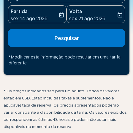
Partida
Volta
today
today
fc-booking-departure-date-aria-label
fc-booking-return-date-ari
sex 14 ago 2026
sex 21 ago 2026
Pesquisar
*Modificar esta informação pode resultar em uma tarifa
diferente
* Os preços indicados são para um adulto. Todos os valores
estão em USD. Estão incluídas taxas e suplementos. Não é
aplicável taxa de reserva. Os preços apresentados poderão
variar consoante a disponibilidade da tarifa. Os valores exibidos
correspondem às últimas 48 horas e podem não estar mais
disponíveis no momento da reserva.