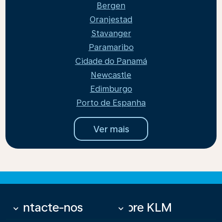
Bergen
Oranjestad
Stavanger
Paramaribo
Cidade do Panamá
Newcastle
Edimburgo
Porto de Espanha
Ver mais
Contacte-nos
Sobre KLM
keyboard_arrow_down
keyboard_arrow_down