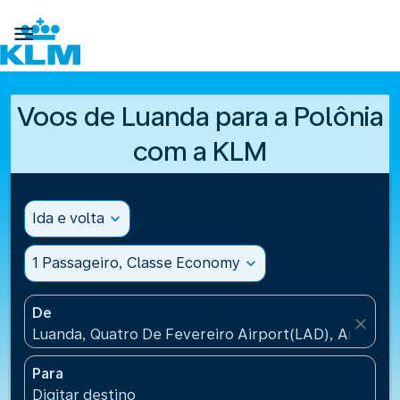

Voos de Luanda para a Polônia
com a KLM
Ida e volta
expand_more
1 Passageiro, Classe Economy
expand_more
De
close
Luanda, Quatro De Fevereiro Airport(LAD), Angola
Para
Digitar destino