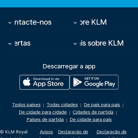
Contacte-nos
Sobre KLM
keyboard_arrow_down
keyboard_arrow_down
Ofertas
Mais sobre KLM
keyboard_arrow_down
keyboard_arrow_down
Descarregar a app
Todos países
Todas cidades
De país para país
|
|
|
De cidade para cidade
Cidades de partida
|
|
Países de partida
De cidade para país
|
© KLM Royal
Avisos
Declaração de
Declaração de