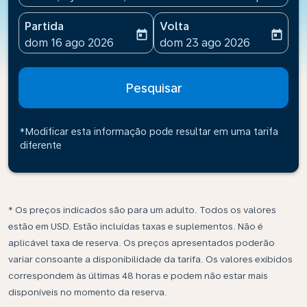
Partida
Volta
today
today
fc-booking-departure-date-aria-label
fc-booking-return-date-ari
dom 16 ago 2026
dom 23 ago 2026
Pesquisar
*Modificar esta informação pode resultar em uma tarifa
diferente
* Os preços indicados são para um adulto. Todos os valores
estão em USD. Estão incluídas taxas e suplementos. Não é
aplicável taxa de reserva. Os preços apresentados poderão
variar consoante a disponibilidade da tarifa. Os valores exibidos
correspondem às últimas 48 horas e podem não estar mais
disponíveis no momento da reserva.