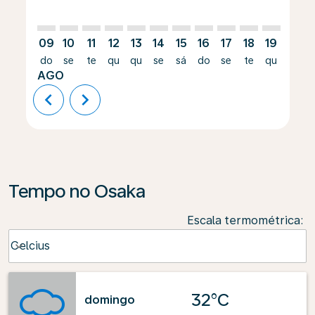
09
10
11
12
13
14
15
16
17
18
19
20
do
se
te
qu
qu
se
sá
do
se
te
qu
qu
AGO
chevron_left
chevron_right
Tempo no Osaka
Escala termométrica
:
Weather unit option Celcius Selected
Celcius
keyboard_arrow_down
32°C
domingo