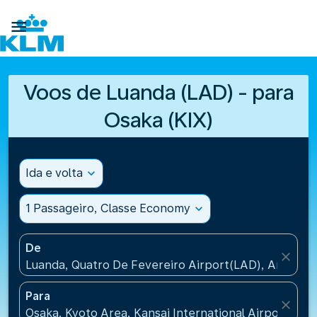

Voos de Luanda (LAD) - para
Osaka (KIX)
Ida e volta
expand_more
1 Passageiro, Classe Economy
expand_more
De
close
Luanda, Quatro De Fevereiro Airport(LAD), Angola
Para
close
Osaka, Kyoto Area, Kansai International Airport(KIX)