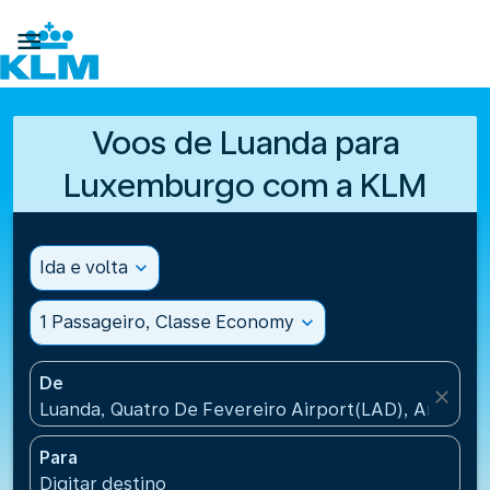

Voos de Luanda para
Luxemburgo com a KLM
Ida e volta
expand_more
1 Passageiro, Classe Economy
expand_more
De
close
Luanda, Quatro De Fevereiro Airport(LAD), Angola
Para
Digitar destino