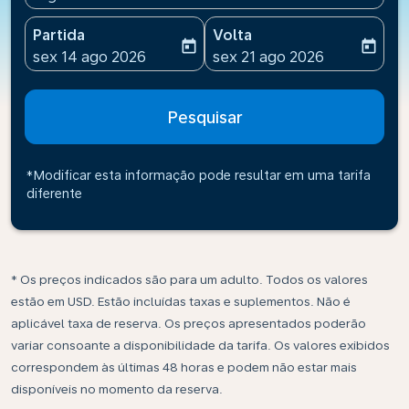
Partida
Volta
today
today
fc-booking-departure-date-aria-label
fc-booking-return-date-ari
sex 14 ago 2026
sex 21 ago 2026
Pesquisar
*Modificar esta informação pode resultar em uma tarifa
diferente
* Os preços indicados são para um adulto. Todos os valores
estão em USD. Estão incluídas taxas e suplementos. Não é
aplicável taxa de reserva. Os preços apresentados poderão
variar consoante a disponibilidade da tarifa. Os valores exibidos
correspondem às últimas 48 horas e podem não estar mais
disponíveis no momento da reserva.