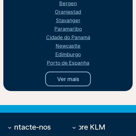
Bergen
Oranjestad
Stavanger
Paramaribo
Cidade do Panamá
Newcastle
Edimburgo
Porto de Espanha
Ver mais
Contacte-nos
Sobre KLM
keyboard_arrow_down
keyboard_arrow_down