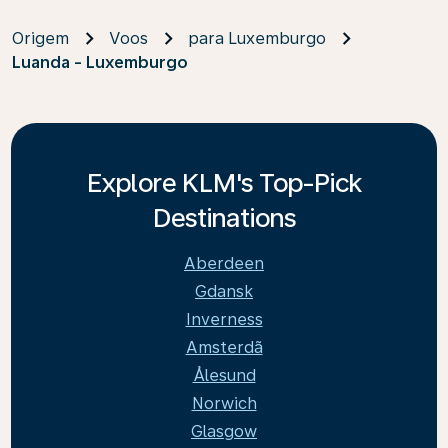
Origem
Voos
para Luxemburgo
Luanda - Luxemburgo
Explore KLM's Top-Pick
Destinations
Aberdeen
Gdansk
Inverness
Amsterdã
Ålesund
Norwich
Glasgow