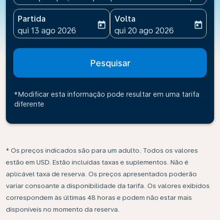
Partida
Volta
today
today
fc-booking-departure-date-aria-label
fc-booking-return-date-ari
qui 13 ago 2026
qui 20 ago 2026
Pesquisar
*Modificar esta informação pode resultar em uma tarifa
diferente
* Os preços indicados são para um adulto. Todos os valores
estão em USD. Estão incluídas taxas e suplementos. Não é
aplicável taxa de reserva. Os preços apresentados poderão
variar consoante a disponibilidade da tarifa. Os valores exibidos
correspondem às últimas 48 horas e podem não estar mais
disponíveis no momento da reserva.