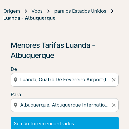
Origem
Voos
para os Estados Unidos
Luanda - Albuquerque
Se não forem encontrados resultados, clique em “Enco
Menores Tarifas Luanda -
Albuquerque
De
location_on
close
Para
location_on
close
Se não forem encontrados