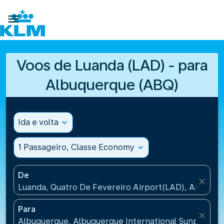

Voos de Luanda (LAD) - para
Albuquerque (ABQ)
Ida e volta
expand_more
1 Passageiro, Classe Economy
expand_more
De
close
Luanda, Quatro De Fevereiro Airport(LAD), Angola
Para
close
Albuquerque, Albuquerque International Sunport(AB