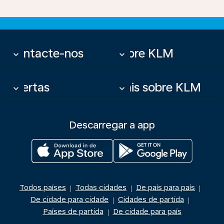
Contacte-nos
Sobre KLM
keyboard_arrow_down
keyboard_arrow_down
Ofertas
Mais sobre KLM
keyboard_arrow_down
keyboard_arrow_down
Descarregar a app
Todos países
Todas cidades
De país para país
|
|
|
De cidade para cidade
Cidades de partida
|
|
Países de partida
De cidade para país
|