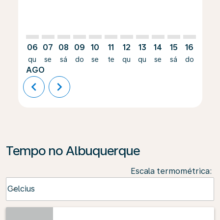
06
07
08
09
10
11
12
13
14
15
16
17
qu
se
sá
do
se
te
qu
qu
se
sá
do
se
AGO
chevron_left
chevron_right
Tempo no Albuquerque
Escala termométrica
:
Weather unit option Celcius Selected
Celcius
keyboard_arrow_down