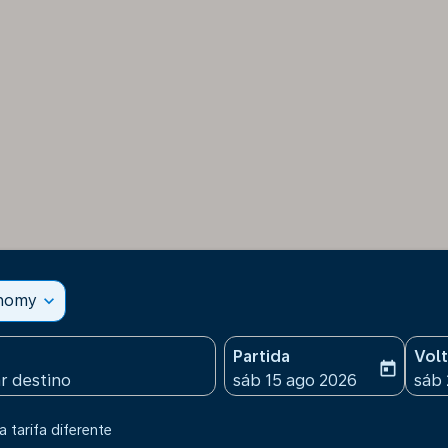
onomy
expand_more
Partida
Vol
today
fc-booking-departure-date
fc-b
sáb 15 ago 2026
sáb 
 tarifa diferente