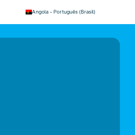
keyboard_arrow_down
Angola
-
Português (Brasil)