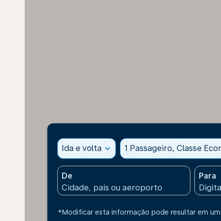
Ida e volta
expand_more
1 Passageiro, Classe Ec
De
Para
*Modificar esta informação pode resultar em uma