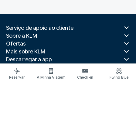
Serviço de apoio ao cliente
Sobre a KLM
Ofertas
Mais sobre KLM
Descarregar a app
Websites relacionados
Guias de viagem
Reservar
A Minha Viagem
Check-in
Flying Blue
Top Destinos
Países mais procurados
Destinos populares
Informações legais
Declaração de privacidade
Declaração de acessibilidade
© 2026 KLM